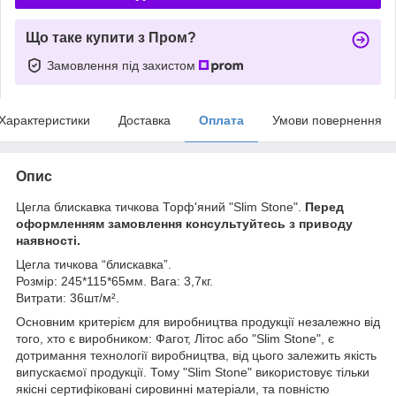
Що таке купити з Пром?
Замовлення під захистом
Характеристики
Доставка
Оплата
Умови повернення
Опис
Цегла блискавка тичкова Торф'яний "Slim Stone".
Перед
оформленням замовлення консультуйтесь з приводу
наявності.
Цегла тичкова “блискавка”.
Розмір: 245*115*65мм. Вага: 3,7кг.
Витрати: 36шт/м².
Основним критерієм для виробництва продукції незалежно від
того, хто є виробником: Фагот, Літос або "Slim Stone", є
дотримання технології виробництва, від цього залежить якість
випускаємої продукції. Тому "Slim Stone" використовує тільки
якісні сертифіковані сировинні матеріали, та повністю