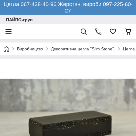
Цегла 067-438-40-96 Жерстяні вироби 097-225-60-
27
ПАЙПО-груп
Виробництво
Декоративна цегла "Slim Stone".
Цегла 