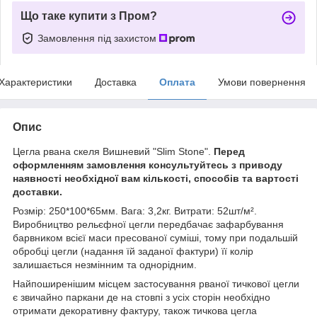
Що таке купити з Пром?
Замовлення під захистом
Характеристики
Доставка
Оплата
Умови повернення
Опис
Цегла рвана скеля Вишневий "Slim Stone".
Перед
оформленням замовлення консультуйтесь з приводу
наявності необхідної вам кількості, способів та вартості
доставки.
Розмір: 250*100*65мм. Вага: 3,2кг. Витрати: 52шт/м².
Виробництво рельєфної цегли передбачає зафарбування
барвником всієї маси пресованої суміші, тому при подальшій
обробці цегли (надання їй заданої фактури) її колір
залишається незмінним та однорідним.
Найпоширенішим місцем застосування рваної тичкової цегли
є звичайно паркани де на стовпі з усіх сторін необхідно
отримати декоративну фактуру, також тичкова цегла