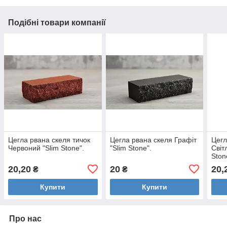
Подібні товари компанії
Цегла рвана скеля тичок
Цегла рвана скеля Графіт
Цегл
Червоний "Slim Stone".
"Slim Stone".
Світ
Ston
20,20
20
20,
₴
₴
Купити
Купити
Про нас