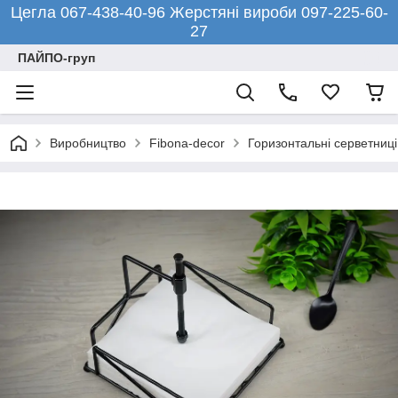
Цегла 067-438-40-96 Жерстяні вироби 097-225-60-
27
ПАЙПО-груп
Виробництво
Fibona-decor
Горизонтальні серветниці