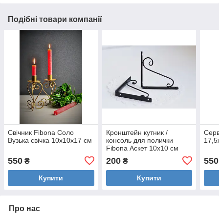
Подібні товари компанії
Свічник Fibona Соло
Кронштейн кутник /
Серв
Вузька свічка 10х10х17 см
консоль для полички
17,5
Fibona Аскет 10х10 см
550
200
550
₴
₴
Купити
Купити
Про нас