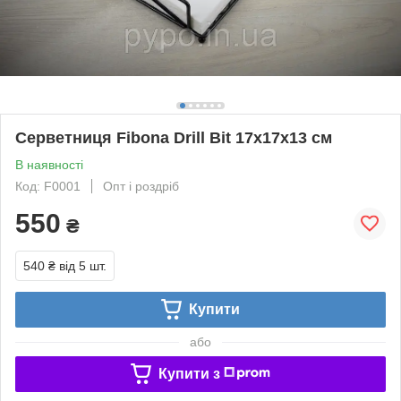
Серветниця Fibona Drill Bit 17х17х13 см
В наявності
Код: F0001
Опт і роздріб
550
₴
540 ₴
від 5 шт.
Купити
або
Купити з