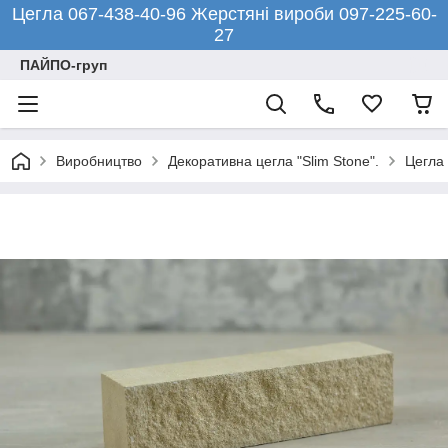
Цегла 067-438-40-96 Жерстяні вироби 097-225-60-
27
ПАЙПО-груп
Виробництво
Декоративна цегла "Slim Stone".
Цегла 