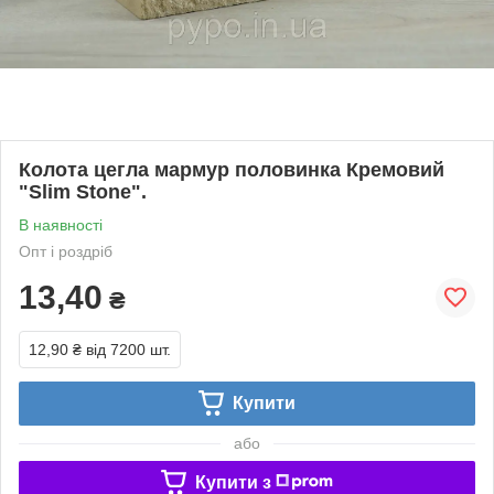
Колота цегла мармур половинка Кремовий
"Slim Stone".
В наявності
Опт і роздріб
13,40
₴
12,90 ₴
від 7200 шт.
Купити
або
Купити з