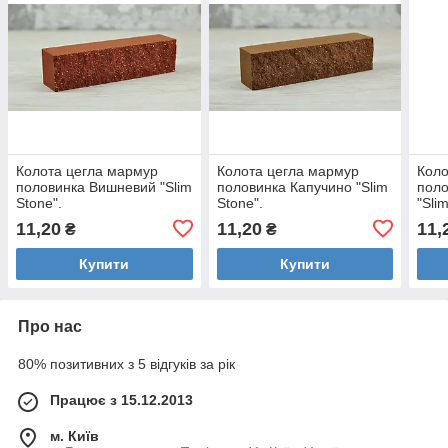
Колота цегла мармур
Колота цегла мармур
Коло
половинка Вишневий "Slim
половинка Капучино "Slim
поло
Stone".
Stone".
"Sli
11,20
11,20
11,
₴
₴
Купити
Купити
Про нас
80% позитивних з 5 відгуків за рік
Працює з 15.12.2013
м. Київ