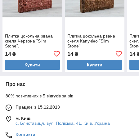
Плитка цокольна рвана
Плитка цокольна рвана
Плит
скеля Червона "Slim
скеля Капучіно "Slim
скел
Stone".
Stone".
Ston
14
14
14
₴
₴
Купити
Купити
Про нас
80% позитивних з 5 відгуків за рік
Працює з 15.12.2013
м. Київ
с. Блиставиця, вул. Поліська, 41, Київ, Україна
Контакти