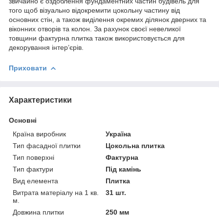
звичайно є оздоблення фундаментних частин будівель для
того щоб візуально відокремити цокольну частину від
основних стін, а також виділення окремих ділянок дверних та
віконних отворів та колон. За рахунок своєї невеликої
товщини фактурна плитка також використовується для
декорування інтер’єрів.
Приховати
Характеристики
Основні
Країна виробник
Україна
Тип фасадної плитки
Цокольна плитка
Тип поверхні
Фактурна
Тип фактури
Під камінь
Вид елемента
Плитка
Витрата матеріалу на 1 кв.
31 шт.
м.
Довжина плитки
250 мм