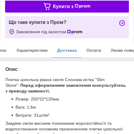
Купити з
Що таке купити з Пром?
Замовлення під захистом
пис
Характеристики
Доставка
Оплата
Умови пове
Опис
Плитка цокольна рвана скеля Слонова кістка "Slim
Stone".
Перед оформленням замовлення консультуйтесь
з приводу наявності.
Розмір: 250*22*120мм.
Вага: 1,6кг.
Витрати: 31шт/м².
Завдяки своїм високим показникам морозостійкості та
водопоглинання основним призначенням плитки цокольної