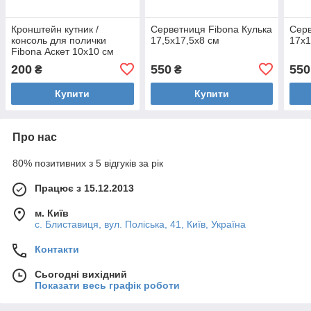
Кронштейн кутник /
Серветниця Fibona Кулька
Серв
консоль для полички
17,5х17,5х8 см
17х1
Fibona Аскет 10х10 см
200
550
550
₴
₴
Купити
Купити
Про нас
80% позитивних з 5 відгуків за рік
Працює з 15.12.2013
м. Київ
с. Блиставиця, вул. Поліська, 41, Київ, Україна
Контакти
Сьогодні вихідний
Показати весь графік роботи