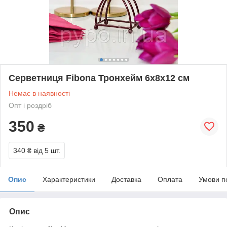
Серветниця Fibona Тронхейм 6х8х12 см
Немає в наявності
Опт і роздріб
350
₴
340 ₴
від 5 шт.
Опис
Характеристики
Доставка
Оплата
Умови п
Опис