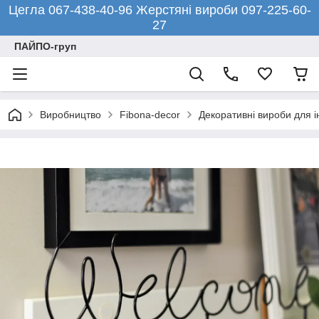
Цегла 067-438-40-96 Жерстяні вироби 097-225-60-
27
ПАЙПО-груп
Виробництво
Fibona-decor
Декоративні вироби для і