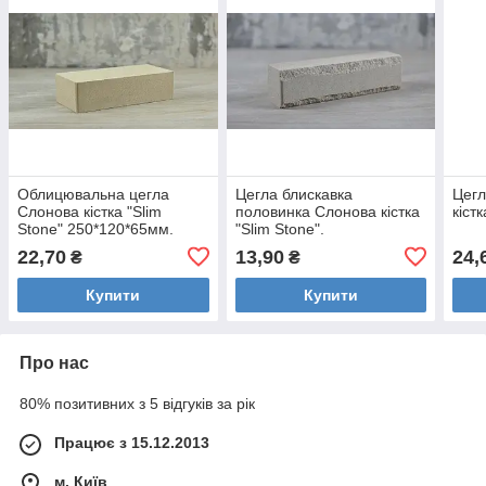
Облицювальна цегла
Цегла блискавка
Цегл
Слонова кістка "Slim
половинка Слонова кістка
кістк
Stone" 250*120*65мм.
"Slim Stone".
22,70
13,90
24,
₴
₴
Купити
Купити
Про нас
80% позитивних з 5 відгуків за рік
Працює з 15.12.2013
м. Київ