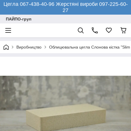
Цегла 067-438-40-96 Жерстяні вироби 097-225-60-
27
ПАЙПО-груп
Виробництво
Облицювальна цегла Слонова кістка "Slim 