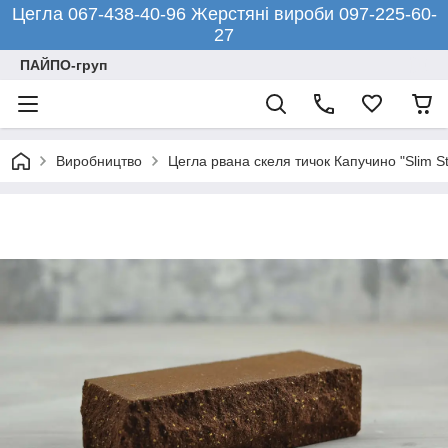
Цегла 067-438-40-96 Жерстяні вироби 097-225-60-
27
ПАЙПО-груп
Виробництво
Цегла рвана скеля тичок Капучино "Slim St