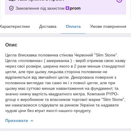
Замовлення під захистом
Характеристики
Доставка
Оплата
Умови повернення
Опис
Цегла блискавка половинка стінова Червоний "Slim Stone".
Цегла «половинка» ( американка ) - виріб отримав свою назву
через свої розміри, ширина якого в 2 рази менше стандартної
цегли, але при цьому лицьова сторона половинки не
відрізняється від звичайної цегли. Декорована поверхня з
половинок виглядає так само як і з повної цегли, але при
цьому має суттєво менше навантаження на фундамент, та
значно нижчу вартість квадратного метра. Компанія PYPO-
group є виробником та власником торгової марки "Slim Stone",
ми намагаємося слідкувати за ринком України та надавати
чудові ціни без втрат якості нашого продукту.
Приховати