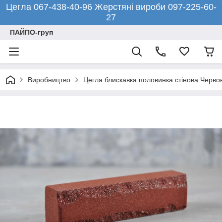
Цегла 067-438-40-96 Жерстяні вироби 097-225-60-
27
ПАЙПО-груп
Виробництво
Цегла блискавка половинка стінова Червон