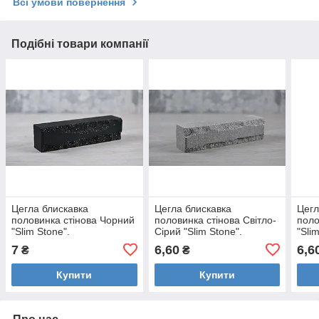
Всі умови повернення
Подібні товари компанії
Цегла блискавка
Цегла блискавка
Цегл
половинка стінова Чорний
половинка стінова Світло-
поло
"Slim Stone".
Сірий "Slim Stone".
"Sli
7
6,60
6,6
₴
₴
Купити
Купити