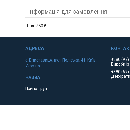
Інформація для замовлення
Ціна:
350 ₴
+380 (97)
с. Блиставиця, вул. Поліська, 41, Київ,
Вироби із
Україна
+380 (67)
Декорати
Пайпо-груп