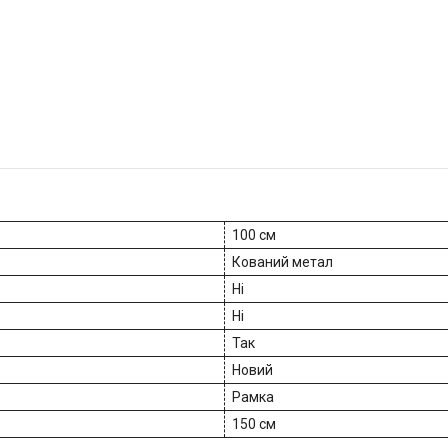
100 см
Кований метал
Ні
Ні
Так
Новий
Рамка
150 см