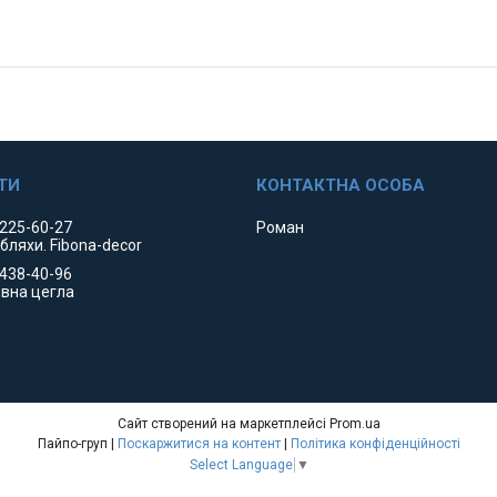
 225-60-27
Роман
 бляхи. Fibona-decor
 438-40-96
вна цегла
Сайт створений на маркетплейсі
Prom.ua
Пайпо-груп |
Поскаржитися на контент
|
Політика конфіденційності
Select Language
▼