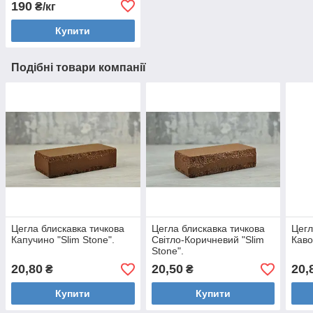
190
₴/кг
Купити
Подібні товари компанії
Цегла блискавка тичкова
Цегла блискавка тичкова
Цегл
Капучино "Slim Stone".
Світло-Коричневий "Slim
Каво
Stone".
20,80
20,50
20,
₴
₴
Купити
Купити