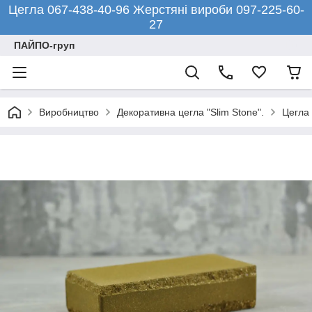
Цегла 067-438-40-96 Жерстяні вироби 097-225-60-
27
ПАЙПО-груп
Виробництво
Декоративна цегла "Slim Stone".
Цегла 