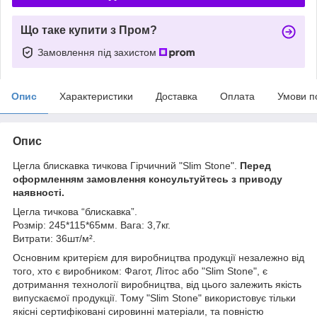
Що таке купити з Пром?
Замовлення під захистом
Опис
Характеристики
Доставка
Оплата
Умови п
Опис
Цегла блискавка тичкова Гірчичний "Slim Stone".
Перед
оформленням замовлення консультуйтесь з приводу
наявності.
Цегла тичкова “блискавка”.
Розмір: 245*115*65мм. Вага: 3,7кг.
Витрати: 36шт/м².
Основним критерієм для виробництва продукції незалежно від
того, хто є виробником: Фагот, Літос або "Slim Stone", є
дотримання технології виробництва, від цього залежить якість
випускаємої продукції. Тому "Slim Stone" використовує тільки
якісні сертифіковані сировинні матеріали, та повністю