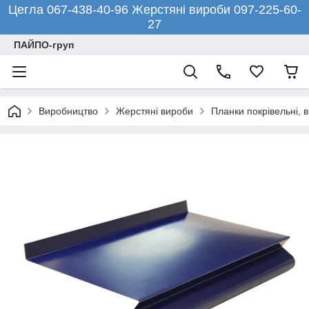
Цегла 067-438-40-96 Жерстяні вироби 097-225-60-
27
ПАЙПО-груп
Виробництво
Жерстяні вироби
Планки покрівельні, в