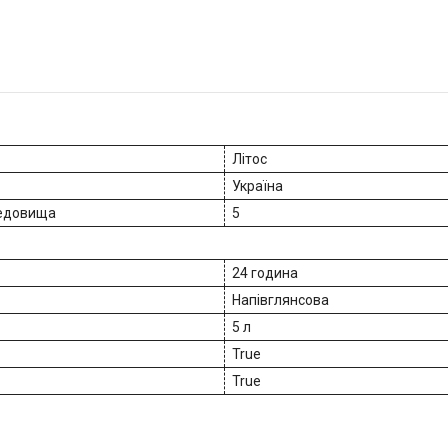
Літос
Україна
редовища
5
24 година
Напівглянсова
5 л
True
True