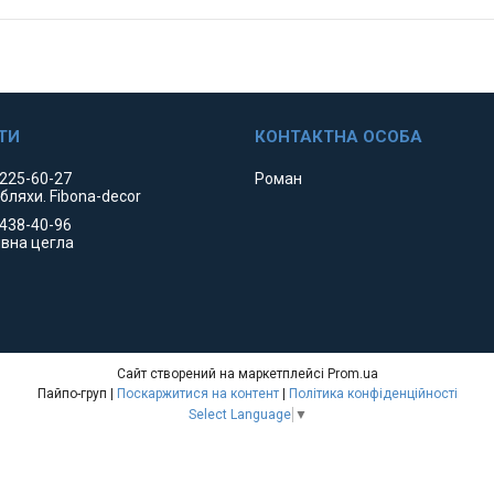
 225-60-27
Роман
 бляхи. Fibona-decor
 438-40-96
вна цегла
Сайт створений на маркетплейсі
Prom.ua
Пайпо-груп |
Поскаржитися на контент
|
Політика конфіденційності
Select Language
▼