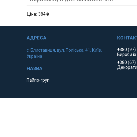
Ціна:
384 ₴
+380 (97)
с. Блиставиця, вул. Поліська, 41, Київ,
Вироби із
Україна
+380 (67)
Декорати
Пайпо-груп